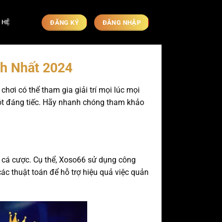
 HỆ
ĐĂNG KÝ
ĐĂNG NHẬP
h Nhất 2024
hơi có thể tham gia giải trí mọi lúc mọi
sót đáng tiếc. Hãy nhanh chóng tham khảo
ụ cá cược. Cụ thể, Xoso66 sử dụng công
các thuật toán để hỗ trợ hiệu quả việc quản