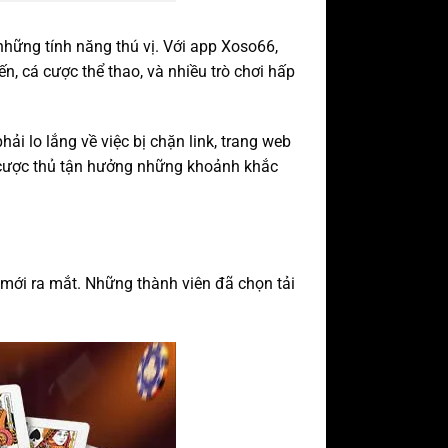
những tính năng thú vị. Với app Xoso66,
n, cá cược thể thao, và nhiều trò chơi hấp
i lo lắng về việc bị chặn link, trang web
p cược thủ tận hưởng những khoảnh khắc
mới ra mắt. Những thành viên đã chọn tải