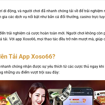
rí di động, và người chơi đã nhanh chóng tải về để trải nghiệm 
 gia các dịch vụ nổi bật như bắn cá đổi thưởng, casino trực tuyế
n trải nghiệm cá cược hoàn toàn mới. Người chơi không còn phả
uá tải. Với app Xoso66, mọi thao tác đều trở nên mượt mà, giú
Nên Tải App Xoso66?
hanh chóng nhận được sự yêu thích từ các cược thủ ngay khi 
ng những ưu điểm vượt trội sau đây: