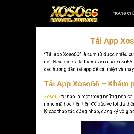
Chuyển
đến
TRANG CH
nội
dung
Tải App Xo
“Tải app Xoso66” là cụm từ được nhiều cượ
nơi. Nếu bạn đã là thành viên của Xoso66 
các hướng dẫn tải app để cải thiện và tha
Tải App Xoso66 – Khám ph
Xoso66
tự hào là một trong những nhà cái
nghệ mã hóa tiên tiến để bảo vệ tối đa thô
lý các thao tác đăng nhập, đăng ký và giao 