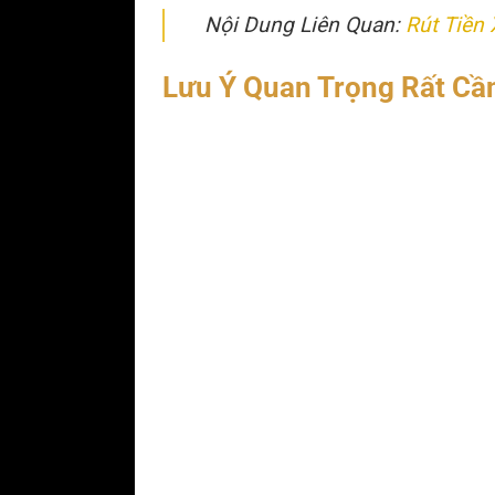
Nội Dung Liên Quan:
Rút Tiền
Lưu Ý Quan Trọng Rất Cầ