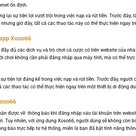
ernet ổn định.
lại sự tiện lợi vượt trội trong việc nạp và rút tiền. Trước đây,
, nhưng giờ đây, tất cả các thao tác này có thể thực hiện ngay tr
n app Xoso66
y đủ các dịch vụ và trò chơi cá cược có trên website của nhà 
ời chơi không cần phải đăng nhập qua máy tính, mà có thể trực ti
 tiện lợi đáng kể trong việc nạp và rút tiền. Trước đây, người 
ả các thao tác có thể thực hiện ngay trên một thiết bị di động du
Xoso66
hận được về thông báo khi đăng nhập vào tài khoản trên websit
ì. Tuy nhiên, với ứng dụng Xoso66, người dùng sẽ không còn bỏ
ng báo trực tiếp từ hệ thống, miễn là bạn đã bật tính năng thông