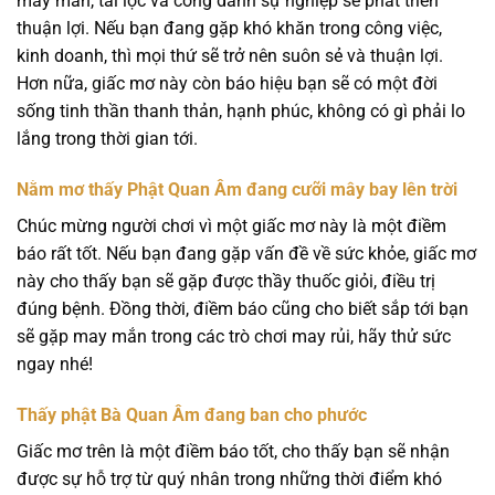
may mắn, tài lộc và công danh sự nghiệp sẽ phát triển
thuận lợi. Nếu bạn đang gặp khó khăn trong công việc,
kinh doanh, thì mọi thứ sẽ trở nên suôn sẻ và thuận lợi.
Hơn nữa, giấc mơ này còn báo hiệu bạn sẽ có một đời
sống tinh thần thanh thản, hạnh phúc, không có gì phải lo
lắng trong thời gian tới.
Nằm mơ thấy Phật Quan Âm đang cưỡi mây bay lên trời
Chúc mừng người chơi vì một giấc mơ này là một điềm
báo rất tốt. Nếu bạn đang gặp vấn đề về sức khỏe, giấc mơ
này cho thấy bạn sẽ gặp được thầy thuốc giỏi, điều trị
đúng bệnh. Đồng thời, điềm báo cũng cho biết sắp tới bạn
sẽ gặp may mắn trong các trò chơi may rủi, hãy thử sức
ngay nhé!
Thấy phật Bà Quan Âm đang ban cho phước
Giấc mơ trên là một điềm báo tốt, cho thấy bạn sẽ nhận
được sự hỗ trợ từ quý nhân trong những thời điểm khó