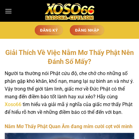
Chuyển
đến
nội
dung
ĐĂNG KÝ
ĐĂNG NHẬP
Giải Thích Về Việc Nằm Mơ Thấy Phật Nên
Đánh Số Mấy?
Người ta thường nói Phật cứu độ, che chở cho những số
phận gặp khó khăn, khổ nạn, mang lại sự bình an và như ý.
Vậy trong thế giới tâm linh, giấc mơ về Đức Phật có thể
mang đến điềm báo tốt lành hay xui xẻo? Hãy cùng
Xoso66
tìm hiểu và giải mã ý nghĩa của giấc mơ thấy Phật
để hiểu rõ hơn về những điềm báo có thể đến với bạn.
Nằm Mơ Thấy Phật Quan Âm đang mỉm cười cợt với mình