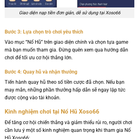
Giao diện nạp tiền đơn giản, dễ sử dụng tại Xoso66
Bước 3: Lựa chọn trò chơi yêu thích
Vào mục “Nổ Hũ” trên giao diện chính và chọn tựa game
mà bạn muốn tham gia. Đừng quên xem qua hướng dẫn
chơi để tối ưu cơ hội thắng lớn.
Bước 4: Quay hũ và nhận thưởng
Tiến hành quay hũ theo số tiền cược đã chọn. Nếu bạn
may mắn, những phần thưởng hấp dẫn sẽ ngay lập tức
được cộng vào tài khoản.
Kinh nghiệm chơi tại Nổ Hũ Xoso66
Để tăng cơ hội chiến thắng và giảm thiểu rủi ro, người chơi
cần lưu ý một số kinh nghiệm quan trọng khi tham gia Nổ
Hũ Xoso66: