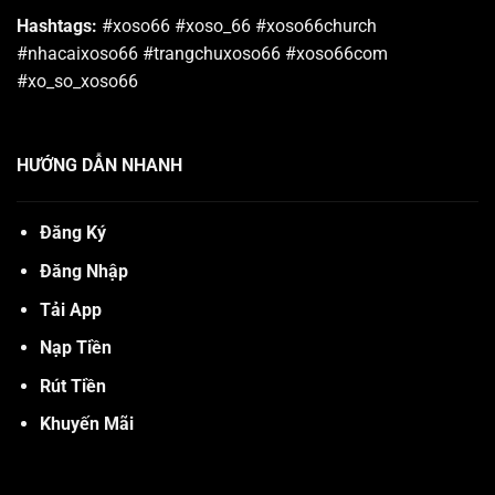
Hashtags:
#xoso66 #xoso_66 #xoso66church
#nhacaixoso66 #trangchuxoso66 #xoso66com
#xo_so_xoso66
HƯỚNG DẪN NHANH
Đăng Ký
Đăng Nhập
Tải App
Nạp Tiền
Rút Tiền
Khuyến Mãi