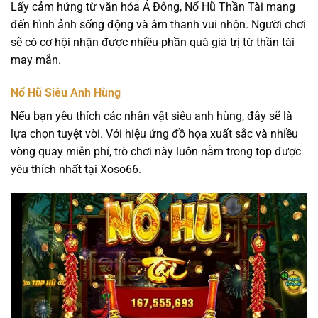
Lấy cảm hứng từ văn hóa Á Đông, Nổ Hũ Thần Tài mang
đến hình ảnh sống động và âm thanh vui nhộn. Người chơi
sẽ có cơ hội nhận được nhiều phần quà giá trị từ thần tài
may mắn.
Nổ Hũ Siêu Anh Hùng
Nếu bạn yêu thích các nhân vật siêu anh hùng, đây sẽ là
lựa chọn tuyệt vời. Với hiệu ứng đồ họa xuất sắc và nhiều
vòng quay miễn phí, trò chơi này luôn nằm trong top được
yêu thích nhất tại Xoso66.