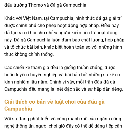
đấu trường Thomo và đá gà Campuchia.
Khác với Việt Nam, tại Campuchia, hình thức đá gà giải trí
được chính phủ cho phép hoạt động hợp pháp. Điều này
đã tạo ra cơ hội cho nhiều người kiếm tiền từ hoạt động
này. Đá gà Campuchia luôn đảm bảo chất lượng, hợp pháp
và tổ chức bài bản, khác biệt hoàn toàn so với những hình
thức không chính thống.
Các chiến kê tham gia đều là giống thuần chủng, được
huấn luyện chuyên nghiệp và bài bản bởi những sư kê có
kinh nghiệm lâu năm. Chính vì vậy, mỗi trận đấu đá gà
Campuchia đều mang lại nét đặc sắc và sự hấp dẫn riêng.
Giải thích cơ bản về luật chơi của đấu gà
Campuchia
Với sự đang phát triển vô cùng mạnh mẽ của ngành công
nghệ thông tin, người chơi giờ đây có thể dễ dàng tiếp cận