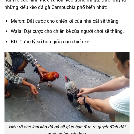
những kiểu kèo đá gà Campuchia phổ biến nhất:
Meron: Đặt cược cho chiến kê của nhà cái sẽ thắng.
Wala: Đặt cược cho chiến kê của người chơi sẽ thắng.
BĐ: Cược tỷ số hòa giữa các chiến kê.
Hiểu rõ các loại kèo đá gà sẽ giúp bạn đưa ra quyết định đặt
cược chính xác hơn.