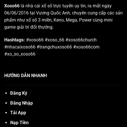
Xoso66
là nhà cái xổ số trực tuyến uy tín, ra mắt ngày
06/06/2016 tại Vương Quốc Anh, chuyên cung cấp các sản
phẩm như xổ số 3 miền, Keno, Mega, Power cùng mini
game giải trí đổi thưởng.
Hashtags:
#xoso66 #xoso_66 #xoso66church
#nhacaixoso66 #trangchuxoso66 #xoso66com
#xo_so_xoso66
HƯỚNG DẪN NHANH
Đăng Ký
Đăng Nhập
Tải App
Nạp Tiền